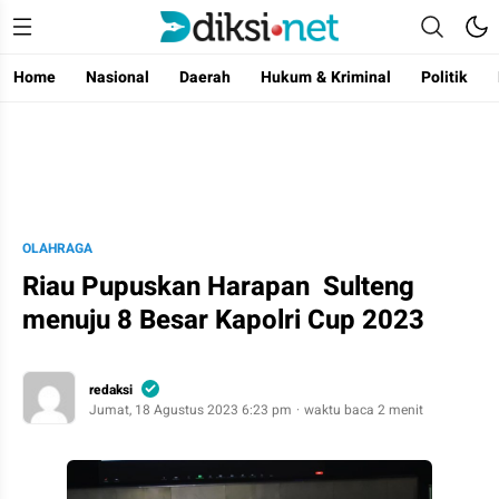
Home
Nasional
Daerah
Hukum & Kriminal
Politik
Diksi
fakta, data, kata beretika
OLAHRAGA
Riau Pupuskan Harapan Sulteng
menuju 8 Besar Kapolri Cup 2023
redaksi
Jumat, 18 Agustus 2023 6:23 pm
waktu baca 2 menit